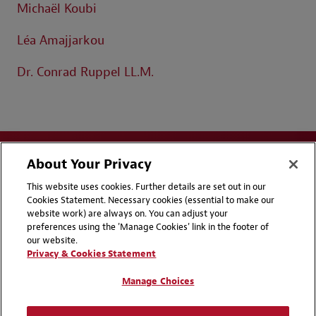
Michaël Koubi
Léa Amajjarkou
Dr. Conrad Ruppel LL.M.
About Your Privacy
This website uses cookies. Further details are set out in our
Cookies Statement. Necessary cookies (essential to make our
website work) are always on. You can adjust your
Disclaimers
Privacy & Cookies Statement
preferences using the 'Manage Cookies' link in the footer of
our website.
Cookie Preferences
Handbooks
Privacy & Cookies Statement
Supplier Code of Conduct
Contact Us
Manage Choices
Media Contacts
Blogs