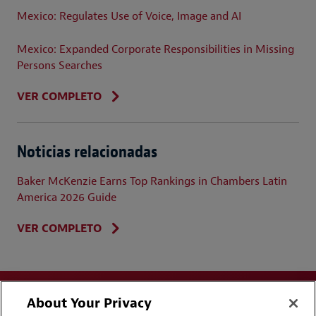
Mexico: Regulates Use of Voice, Image and AI
Mexico: Expanded Corporate Responsibilities in Missing
Persons Searches
VER COMPLETO
Noticias relacionadas
Baker McKenzie Earns Top Rankings in Chambers Latin
America 2026 Guide
VER COMPLETO
About Your Privacy