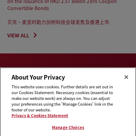
on the Issuance of HKD 2.57 Billion Zero Coupon
Convertible Bonds
贝克·麦坚时助力剑桥科技全球发售及香港上市
VIEW ALL
About Your Privacy
This website uses cookies. Further details are set out in
Privacy & Cookies
Disclaimers
our Cookies Statement. Necessary cookies (essential to
Statement
make our website work) are always on. You can adjust
your preferences using the 'Manage Cookies' link in the
Cookie Preferences
Handbooks
footer of our website.
Privacy & Cookies Statement
Supplier Code of
Contact Us
Conduct
Manage Choices