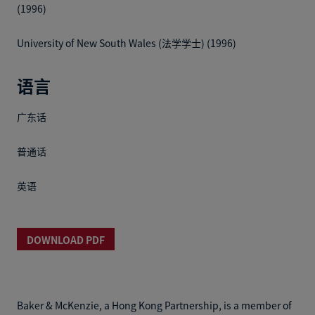
(1996)
University of New South Wales (法学学士) (1996)
语言
广东话
普通话
英语
DOWNLOAD PDF
Baker & McKenzie, a Hong Kong Partnership, is a member of