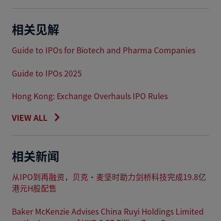
相关见解
Guide to IPOs for Biotech and Pharma Companies
Guide to IPOs 2025
Hong Kong: Exchange Overhauls IPO Rules
VIEW ALL
相关新闻
从IPO到再融资，贝克·麦坚时助力剑桥科技完成19.8亿
港元H股配售
Baker McKenzie Advises China Ruyi Holdings Limited