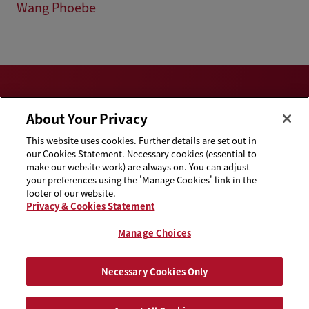
Wang Phoebe
About Your Privacy
This website uses cookies. Further details are set out in
Privacy & Cookies
Disclaimers
our Cookies Statement. Necessary cookies (essential to
Statement
make our website work) are always on. You can adjust
your preferences using the 'Manage Cookies' link in the
Cookie Preferences
Handbooks
footer of our website.
Privacy & Cookies Statement
Supplier Code of
Contact Us
Conduct
Manage Choices
Media Contacts
Blogs
Necessary Cookies Only
Attorney Advertising | © 2026 Baker McKenzie