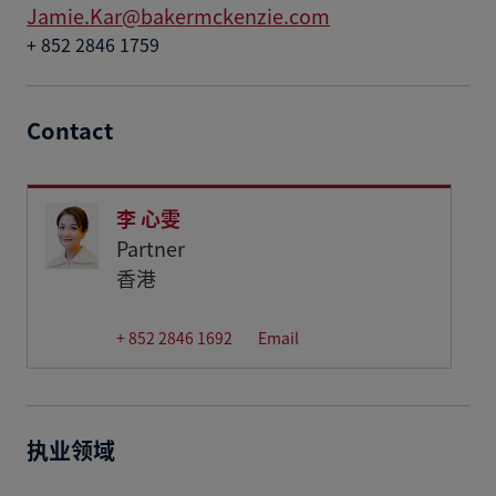
Jamie.Kar@bakermckenzie.com
+ 852 2846 1759
Contact
李 心雯
Partner
香港
+ 852 2846 1692
Email
执业领域