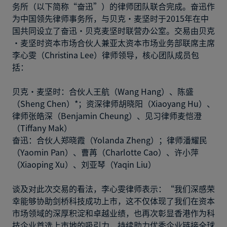
务所（以下简称“奋迅”）的律师团队联合完成。奋迅作
为中国领先律师事务所，与贝克·麦坚时于2015年在中
国共同设立了奋迅·贝克麦坚时联营办公室。交易由贝克
·麦坚时资本市场合伙人兼亚太资本市场业务部联席主席
李心雯（Christina Lee）律师领导，核心团队成员包
括：
贝克·麦坚时：合伙人王航（Wang Hang）、陈盛
（Sheng Chen）*；资深律师胡晓阳（Xiaoyang Hu）、
律师张皓深（Benjamin Cheung）、见习律师麦恺澄
（Tiffany Mak）
奋迅：合伙人郑晓霞（Yolanda Zheng）；律师潘耀民
（Yaomin Pan）、曹苒（Charlotte Cao）、许小萍
（Xiaoping Xu）、刘亚琴（Yaqin Liu）
谈及对此次交易的看法，李心雯律师表示：“我们深感荣
幸能够协助剑桥科技成功上市，这不仅体现了我们在资本
市场领域的深厚积淀和卓越业绩，也再次彰显香港作为科
技企业首选上市地的吸引力，持续助力优秀企业链接全球