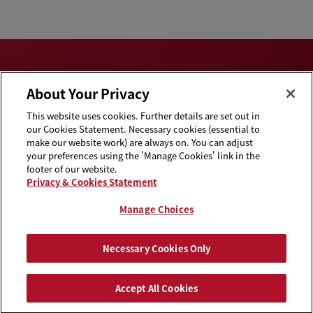
About Your Privacy
This website uses cookies. Further details are set out in
Privacy & Cookies
Disclaimers
our Cookies Statement. Necessary cookies (essential to
Statement
make our website work) are always on. You can adjust
your preferences using the 'Manage Cookies' link in the
Cookie Preferences
Handbooks
footer of our website.
Privacy & Cookies Statement
Supplier Code of
Contact Us
Conduct
Manage Choices
Media Contacts
Blogs
Necessary Cookies Only
Attorney Advertising | © 2026 Baker McKenzie
Accept All Cookies