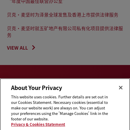
“年度中国最佳联营办公室”
贝克·麦坚时为泽景全球发售及香港上市提供法律服务
贝克·麦坚时就五矿地产有限公司私有化项目提供法律服
务
VIEW ALL
About Your Privacy
This website uses cookies. Further details are set out in
Privacy & Cookies
Disclaimers
our Cookies Statement. Necessary cookies (essential to
Statement
make our website work) are always on. You can adjust
your preferences using the 'Manage Cookies' link in the
Cookie Preferences
Handbooks
footer of our website.
Privacy & Cookies Statement
Supplier Code of