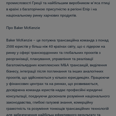
промисловості Греції та найбільшим виробником м'яса птиці
в країні з багаторічною присутністю в регіоні Епір і на
національному ринку харчових продуктів.
Про Baker McKenzie
Baker McKenzie – це потужна трансакційна команда з понад
2500 юристів у більш ніж 40 країнах світу, що є лідером на
ринку у сфері транскордонних та глобальних проєктів з
реорганізації, планування, управління та реалізації
багатомільярдних комплексних M&A трансакцій, виділення
бізнесу, інтеграції після поглинання та інших аналогічних
проєктів, що здійснюються у кількох юрисдикціях. Працюючи
у фінансових центрах та на ринках, що розвиваються,
досвідчена команда юристів надає професійні юридичні
консультації, поєднуючи досконале розуміння національного
законодавства, глибокі галузеві знання, комерційну
грамотність та розуміння тонкощів трансакційних технологій
для забезпечення найбільш ефективного результату та