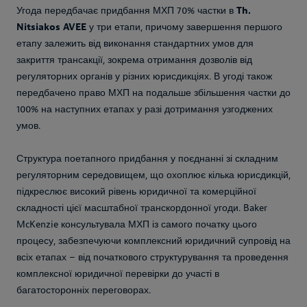
Угода передбачає придбання МХП 70% частки в
Th.
Nitsiakos AVEE
у три етапи, причому завершення першого
етапу залежить від виконання стандартних умов для
закриття трансакції, зокрема отримання дозволів від
регуляторних органів у різних юрисдикціях. В угоді також
передбачено право МХП на подальше збільшення частки до
100% на наступних етапах у разі дотримання узгоджених
умов.
Структура поетапного придбання у поєднанні зі складним
регуляторним середовищем, що охоплює кілька юрисдикцій,
підкреслює високий рівень юридичної та комерційної
складності цієї масштабної транскордонної угоди. Baker
McKenzie консультувала МХП із самого початку цього
процесу, забезпечуючи комплексний юридичний супровід на
всіх етапах – від початкового структурування та проведення
комплексної юридичної перевірки до участі в
багатосторонніх переговорах.