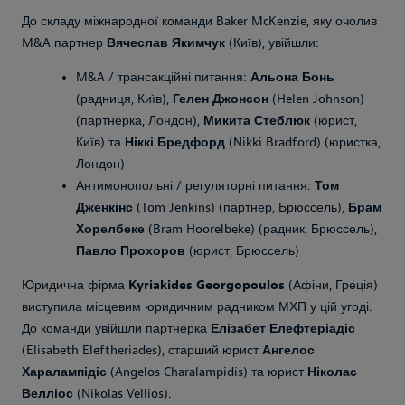
До складу міжнародної команди Baker McKenzie, яку очолив
M&A партнер
Вячеслав Якимчук
(Київ), увійшли:
M&A / трансакційні питання:
Альона Бонь
(радниця, Київ),
Гелен Джонсон
(Helen Johnson)
(партнерка, Лондон),
Микита Стеблюк
(юрист,
Київ) та
Ніккі Бредфорд
(Nikki Bradford) (юристка,
Лондон)
Антимонопольні / регуляторні питання:
Том
Дженкінс
(Tom Jenkins) (партнер, Брюссель),
Брам
Хорелбеке
(Bram Hoorelbeke) (радник, Брюссель),
Павло Прохоров
(юрист, Брюссель)
Юридична фірма
Kyriakides Georgopoulos
(Афіни, Греція)
виступила місцевим юридичним радником МХП у цій угоді.
До команди увійшли партнерка
Елізабет Елефтеріадіс
(Elisabeth Eleftheriades), старший юрист
Ангелос
Харалампідіс
(Angelos Charalampidis) та юрист
Ніколас
Велліос
(Nikolas Vellios).