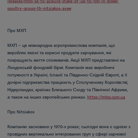
releases/mhp-se-to-acquire-stake-of-up-to-100-in-greek-
poultry-group-th-nitsiakos-avee
Про МХП
МХП – це міжнародна агропромислова компанія, що
виробляє якісні та корисні продукти харчування, які
покращують життя споживачів. Акції МХП представлені на
Лондонській фондовій біржі. Компанія має виробничі
потужності в Україні, Іспанії та Південно-Східній Європі, а її
дочірні підприємства працюють у Сполученому Королівстві,
Нідерландах, країнах Близького Сходу та Північної Африки,
а також на інших європейських ринках.
https://mhp.com.ua
Про Nitsiakos
Компанію засновано у 1970‑х роках; сьогодні вона є однією з
провідних вертикально інтегрованих груп у сфері харчової