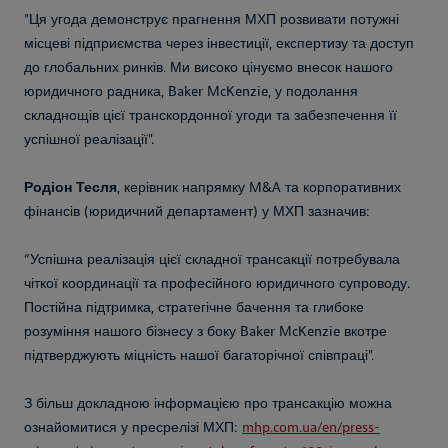
"Ця угода демонструє прагнення МХП розвивати потужні
місцеві підприємства через інвестиції, експертизу та доступ
до глобальних ринків. Ми високо цінуємо внесок нашого
юридичного радника, Baker McKenzie, у подолання
складнощів цієї транскордонної угоди та забезпечення її
успішної реалізації".
Родіон Тесля
, керівник напрямку M&A та корпоративних
фінансів (юридичний департамент) у МХП зазначив:
“Успішна реалізація цієї складної трансакції потребувала
чіткої координації та професійного юридичного супроводу.
Постійна підтримка, стратегічне бачення та глибоке
розуміння нашого бізнесу з боку Baker McKenzie вкотре
підтверджують міцність нашої багаторічної співпраці".
З більш докладною інформацією про трансакцію можна
ознайомитися у пресрелізі МХП:
mhp.com.ua/en/press-