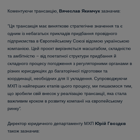
Коментуючи трансакцію,
Вячеслав Якимчук
зазначив:
"Ця трансакція має виняткове стратегічне значення та є
одним із небагатьох прикладів придбання провідного
підприємства в Європейському Союзі відомою українською
компанією. Цей проєкт вирізняється масштабом, складністю
та амбітністю – від поетапної структури придбання й
складного процесу погодження з регуляторними органами в
різних юрисдикціях до багаторічної підготовки та
координації, необхідних для її укладення. Супроводжуючи
МХП із найперших етапів цього процесу, ми пишаємося тим,
що зробили свій внесок у реалізацію трансакції, яка стала
важливим кроком в розвитку компанії на європейському
ринку".
Директор юридичного департаменту МХП
Юрій Гвоздєв
також зазначив: