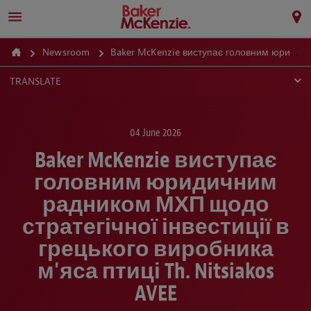
Newsroom
Baker McKenzie виступає головним юридичним радником МХП щодо стратегічної інвестиції в грецького виробника м'яса птиці Th. Nitsiakos AVEE
TRANSLATE
04 June 2026
Baker McKenzie виступає
головним юридичним
радником МХП щодо
стратегічної інвестиції в
грецького виробника
м'яса птиці Th. Nitsiakos
AVEE