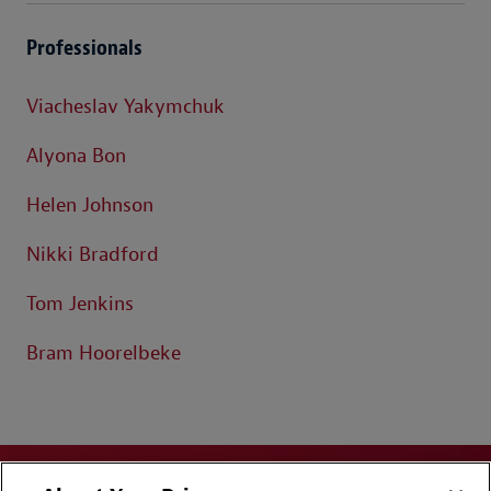
Professionals
Viacheslav Yakymchuk
Alyona Bon
Helen Johnson
Nikki Bradford
Tom Jenkins
Bram Hoorelbeke