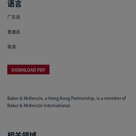
语言
广东话
普通话
英语
DOWNLOAD PDF
Baker & McKenzie, a Hong Kong Partnership, is a member of
Baker & McKenzie International.
相关领域