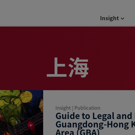
Insight
上海
Insight | Publication
Guide to Legal and 
Guangdong-Hong K
Area (GBA)