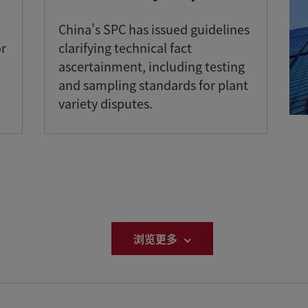
China's SPC has issued guidelines
or
clarifying technical fact
ascertainment, including testing
and sampling standards for plant
variety disputes.
浏览更多