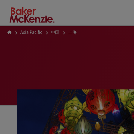
How Can We Help?
Asia Pacific
中国
上海