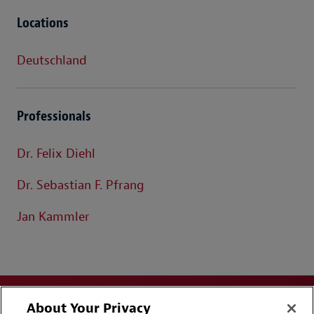
Locations
Deutschland
Professionals
Dr. Felix Diehl
Dr. Sebastian F. Pfrang
Jan Kammler
About Your Privacy