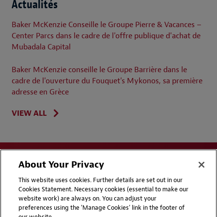
Actualités
Baker McKenzie Conseille le Groupe Pierre & Vacances –
Center Parcs dans le cadre de l'offre publique d'achat de
Mubadala Capital
Baker McKenzie conseille le Groupe Barrière dans le
cadre de l'ouverture du Fouquet's Mykonos, sa première
adresse en Grèce
VIEW ALL
About Your Privacy
This website uses cookies. Further details are set out in our
Cookies Statement. Necessary cookies (essential to make our
website work) are always on. You can adjust your
Disclaimers
Privacy & Cookies Statement
preferences using the 'Manage Cookies' link in the footer of
our website.