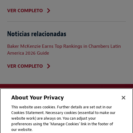
VER COMPLETO
Noticias relacionadas
Baker McKenzie Earns Top Rankings in Chambers Latin
America 2026 Guide
VER COMPLETO
About Your Privacy
This website uses cookies. Further details are set out in our
Cookies Statement. Necessary cookies (essential to make our
website work) are always on. You can adjust your
Disclaimers
Privacy & Cookies Statement
preferences using the 'Manage Cookies' link in the footer of
our website.
Cookie Preferences
Handbooks