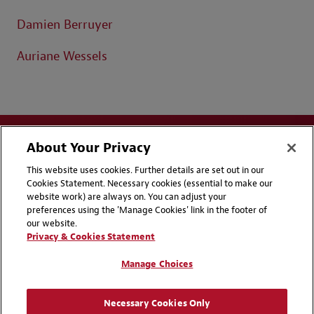
Damien Berruyer
Auriane Wessels
About Your Privacy
This website uses cookies. Further details are set out in our
Cookies Statement. Necessary cookies (essential to make our
website work) are always on. You can adjust your
Disclaimers
Privacy & Cookies Statement
preferences using the 'Manage Cookies' link in the footer of
our website.
Cookie Preferences
CCPA Privacy Disclosures
Privacy & Cookies Statement
Supplier Code of Conduct
Contact Us
Manage Choices
Media Contacts
Blogs
Necessary Cookies Only