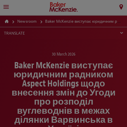
Newsroom
Baker McKenzie виступає юридичним радником Aspect Holdings щодо внесення змін до Угоди про розподіл вуглеводнів в межах ділянки Варвинська в Україні
TRANSLATE
30 March 2026
Baker McKenzie виступає
юридичним радником
Aspect Holdings щодо
внесення змін до Угоди
про розподіл
вуглеводнів в межах
ділянки Варвинська в