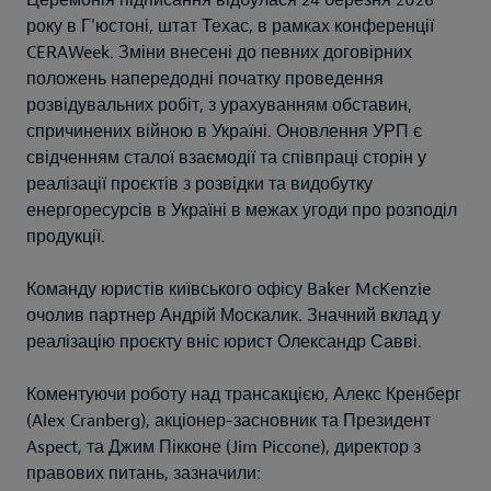
Церемонія підписання відбулася 24 березня 2026
року в Г'юстоні, штат Техас, в рамках конференції
CERAWeek. Зміни внесені до певних договірних
положень напередодні початку проведення
розвідувальних робіт, з урахуванням обставин,
спричинених війною в Україні. Оновлення УРП є
свідченням сталої взаємодії та співпраці сторін у
реалізації проєктів з розвідки та видобутку
енергоресурсів в Україні в межах угоди про розподіл
продукції.
Команду юристів київського офісу Baker McKenzie
очолив партнер Андрій Москалик. Значний вклад у
реалізацію проєкту вніс юрист Олександр Савві.
Коментуючи роботу над трансакцією, Алекс Кренберг
(Alex Cranberg), акціонер-засновник та Президент
Aspect, та Джим Пікконе (Jim Piccone), директор з
правових питань, зазначили: