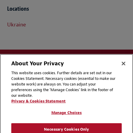
Locations
Ukraine
About Your Privacy
This website uses cookies. Further details are set out in our
Cookies Statement. Necessary cookies (essential to make our
website work) are always on. You can adjust your
Disclaimers
Privacy & Cookies Statement
preferences using the 'Manage Cookies' link in the footer of
our website.
Cookie Preferences
Handbooks
Privacy & Cookies Statement
Supplier Code of Conduct
Contact Us
Manage Choices
Media Contacts
Blogs
Necessary Cookies Only