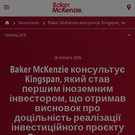
Newsroom
Baker McKenzie консультує Kingspan, який став першим іноземним інвестором, що отримав висновок про доцільність реалізації інвестиційного проєкту за Законом про значні інвестиції
TRANSLATE
26 January 2026
Baker McKenzie консультує
Kingspan, який став
першим іноземним
інвестором, що отримав
висновок про
доцільність реалізації
інвестиційного проєкту