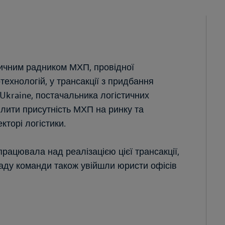
дичним радником МХП, провідної
технологій, у трансакції з придбання
 Ukraine, постачальника логістичних
илити присутність МХП на ринку та
кторі логістики.
працювала над реалізацією цієї трансакції,
аду команди також увійшли юристи офісів