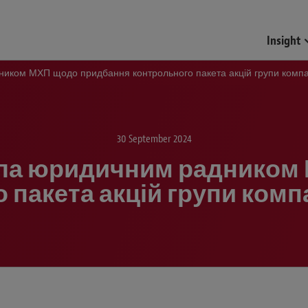
Funds & Investment Mana
Insight
ником МХП щодо придбання контрольного пакета акцій групи компа
30 September 2024
упила юридичним раднико
пакета акцій групи компан