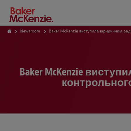
How Can We Help?
Newsroom
Baker McKenzie виступила юридичним рад
Baker McKenzie вист
контрольного 