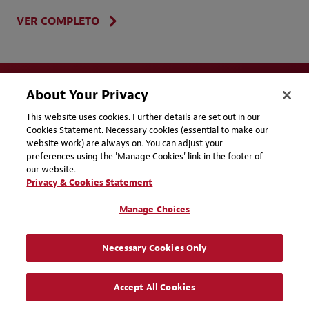
VER COMPLETO
About Your Privacy
This website uses cookies. Further details are set out in our
Cookies Statement. Necessary cookies (essential to make our
website work) are always on. You can adjust your
Disclaimers
Privacy & Cookies Statement
preferences using the 'Manage Cookies' link in the footer of
our website.
Cookie Preferences
Handbooks
Privacy & Cookies Statement
Supplier Code of Conduct
Contact Us
Manage Choices
Media Contacts
Blogs
Necessary Cookies Only
Attorney Advertising | © 2026 Baker McKenzie
Accept All Cookies