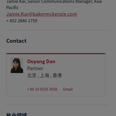
Jamie Kar, Senior Communications Manager, Asia
Pacific
Jamie.Kar@bakermckenzie.com
+ 852 2846 1759
Contact
Ouyang Dan
Partner
北京
上海
香港
+ 86 10 6535 3958
Email
执业领域