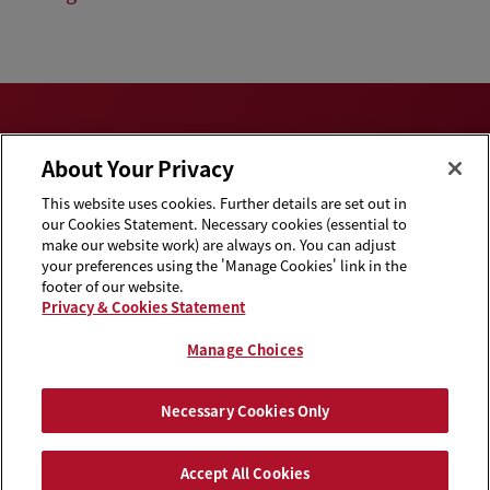
About Your Privacy
This website uses cookies. Further details are set out in
Privacy & Cookies
Disclaimers
our Cookies Statement. Necessary cookies (essential to
Statement
make our website work) are always on. You can adjust
your preferences using the 'Manage Cookies' link in the
Cookie Preferences
Handbooks
footer of our website.
Privacy & Cookies Statement
Supplier Code of
Contact Us
Conduct
Manage Choices
Media Contacts
Blogs
Necessary Cookies Only
Attorney Advertising | © 2026 Baker McKenzie
Accept All Cookies