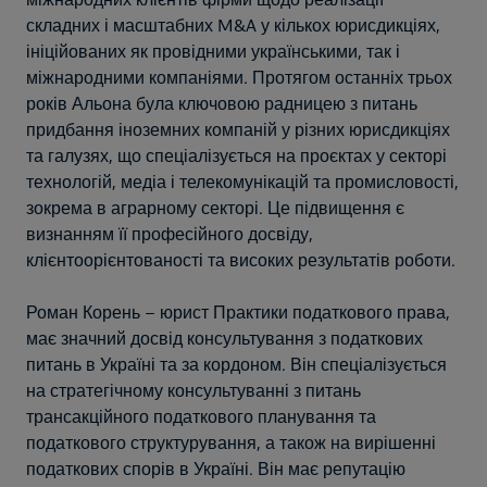
міжнародних клієнтів фірми щодо реалізації
складних і масштабних M&A у кількох юрисдикціях,
ініційованих як провідними українськими, так і
міжнародними компаніями. Протягом останніх трьох
років Альона була ключовою радницею з питань
придбання іноземних компаній у різних юрисдикціях
та галузях, що спеціалізується на проєктах у секторі
технологій, медіа і телекомунікацій та промисловості,
зокрема в аграрному секторі. Це підвищення є
визнанням її професійного досвіду,
клієнтоорієнтованості та високих результатів роботи.
Роман Корень – юрист Практики податкового права,
має значний досвід консультування з податкових
питань в Україні та за кордоном. Він спеціалізується
на стратегічному консультуванні з питань
трансакційного податкового планування та
податкового структурування, а також на вирішенні
податкових спорів в Україні. Він має репутацію