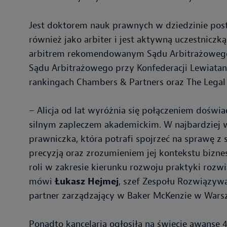
Jest doktorem nauk prawnych w dziedzinie post
również jako arbiter i jest aktywną uczestniczk
arbitrem rekomendowanym Sądu Arbitrażowego 
Sądu Arbitrażowego przy Konfederacji Lewiatan
rankingach Chambers & Partners oraz The Legal
– Alicja od lat wyróżnia się połączeniem doświ
silnym zapleczem akademickim. W najbardziej w
prawniczka, która potrafi spojrzeć na sprawę z 
precyzją oraz zrozumieniem jej kontekstu bizne
roli w zakresie kierunku rozwoju praktyki rozw
mówi
Łukasz Hejmej
, szef Zespołu Rozwiązyw
partner zarządzający w Baker McKenzie w Wars
Ponadto kancelaria ogłosiła na świecie awanse 