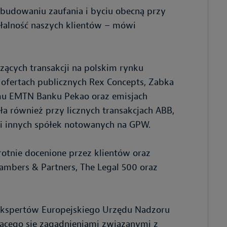
 budowaniu zaufania i byciu obecną przy
iałalność naszych klientów – mówi
czących transakcji na polskim rynku
 ofertach publicznych Rex Concepts, Zabka
amu EMTN Banku Pekao oraz emisjach
ła również przy licznych transakcjach ABB,
s i innych spółek notowanych na GPW.
rotnie docenione przez klientów oraz
mbers & Partners, The Legal 500 oraz
 ekspertów Europejskiego Urzędu Nadzoru
ącego się zagadnieniami związanymi z