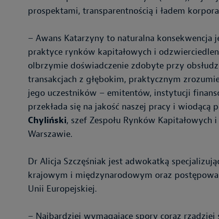
prospektami, transparentnością i ładem korpor
– Awans Katarzyny to naturalna konsekwencja jej 
praktyce rynków kapitałowych i odzwierciedlenie
olbrzymie doświadczenie zdobyte przy obsłud
transakcjach z głębokim, praktycznym zrozumi
jego uczestników – emitentów, instytucji finans
przekłada się na jakość naszej pracy i wiodącą
Chyliński
, szef Zespołu Rynków Kapitałowych i
Warszawie.
Dr Alicja Szczęśniak jest adwokatką specjalizuj
krajowym i międzynarodowym oraz postępowan
Unii Europejskiej.
– Najbardziej wymagające spory coraz rzadzie