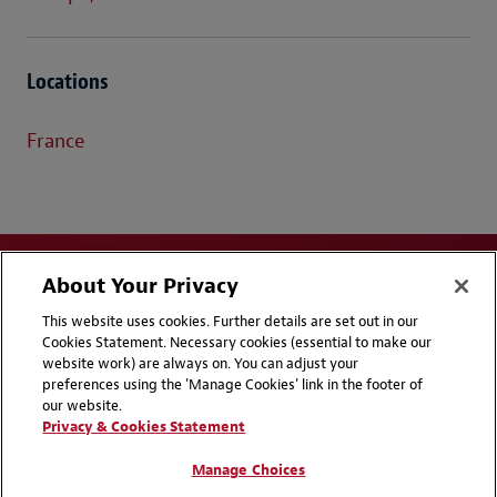
Locations
France
About Your Privacy
This website uses cookies. Further details are set out in our
Cookies Statement. Necessary cookies (essential to make our
website work) are always on. You can adjust your
Disclaimers
Privacy & Cookies Statement
preferences using the 'Manage Cookies' link in the footer of
our website.
Cookie Preferences
Handbooks
Privacy & Cookies Statement
Supplier Code of Conduct
Contact Us
Manage Choices