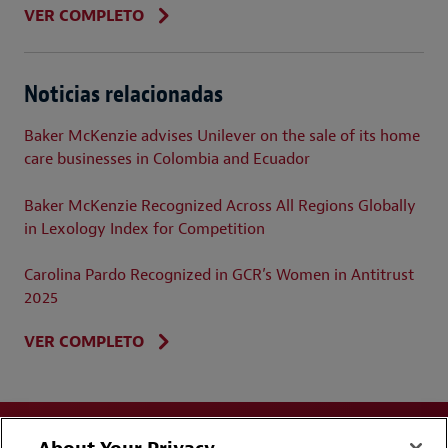
VER COMPLETO
Noticias relacionadas
Baker McKenzie advises Unilever on the sale of its home
care businesses in Colombia and Ecuador
Baker McKenzie Recognized Across All Regions Globally
in Lexology Index for Competition
Carolina Pardo Recognized in GCR’s Women in Antitrust
2025
VER COMPLETO