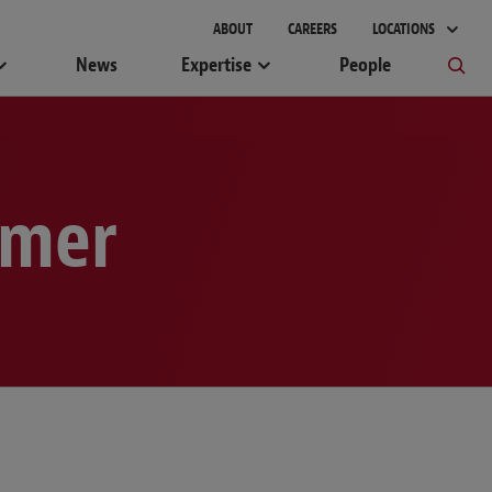
gement
ABOUT
CAREERS
LOCATIONS
News
Expertise
People
imer