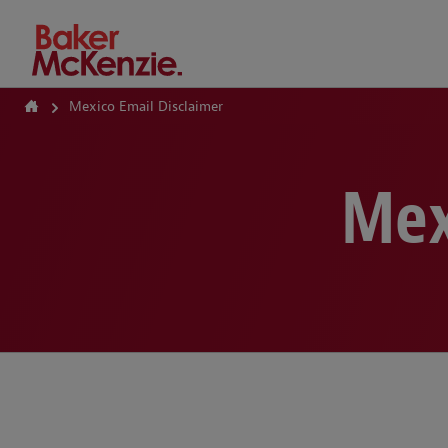
How Can We Help?
Mexico Email Disclaimer
Mex