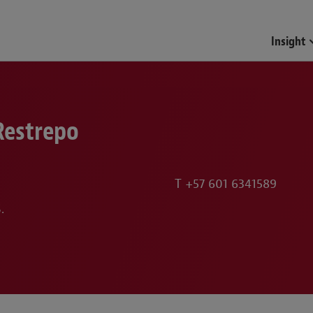
Insight
Restrepo
T
+57 601 6341589
.