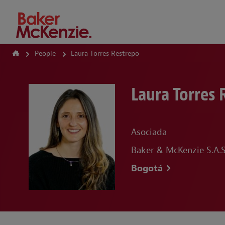
How Can We Help?
People
Laura Torres Restrepo
Laura Torres 
Asociada
Baker & McKenzie S.A.S
Bogotá