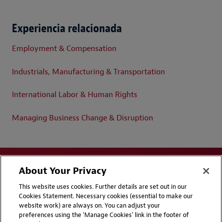
Experiencia relacionada
Employment & Compensation
Industrials, Manufacturing & Transportation
International Labor & Human Rights
Managing Business Change & Disruption
About Your Privacy
This website uses cookies. Further details are set out in our
Cookies Statement. Necessary cookies (essential to make our
website work) are always on. You can adjust your
Disclaimers
Privacy & Cookies Statement
preferences using the 'Manage Cookies' link in the footer of