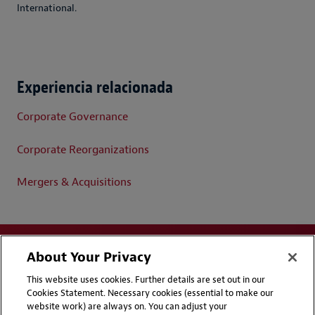
International.
Experiencia relacionada
Corporate Governance
Corporate Reorganizations
Mergers & Acquisitions
About Your Privacy
This website uses cookies. Further details are set out in our
Cookies Statement. Necessary cookies (essential to make our
website work) are always on. You can adjust your
Disclaimers
Privacy & Cookies Statement