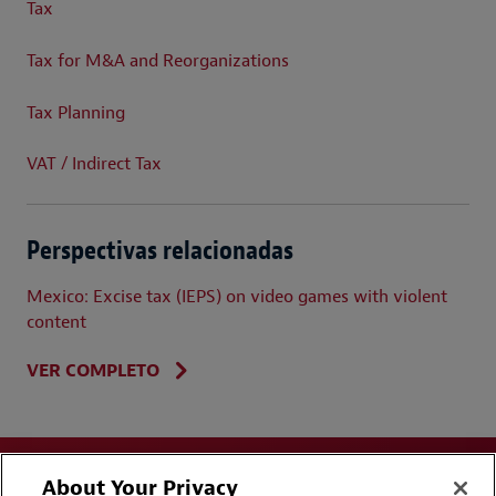
Tax
Tax for M&A and Reorganizations
Tax Planning
VAT / Indirect Tax
Perspectivas relacionadas
Mexico: Excise tax (IEPS) on video games with violent
content
VER COMPLETO
About Your Privacy