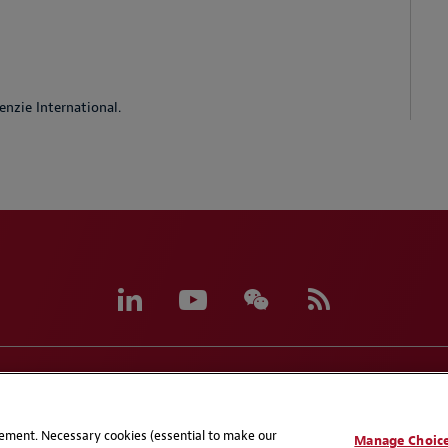
nzie International.
e Preferences
Handbooks
Supplier Code of Conduc
atement. Necessary cookies (essential to make our
Manage Choic