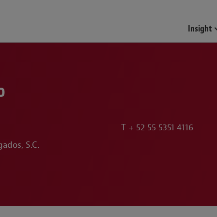
Funds & Investment Mana
Insight
o
T
+ 52 55 5351 4116
ados, S.C.