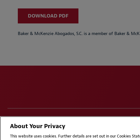
DOWNLOAD PDF
Baker & McKenzie Abogados, S.C. is a member of Baker & McKe
Disclaimers
Privacy & Cookies Statement
Cooki
About Your Privacy
Attorney Advertising | © 2026 Baker McKenzie
This website uses cookies. Further details are set out in our Cookies St