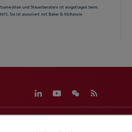
tsanwälten und Steuerberatern ist eingetragen beim
3975. Sie ist assoziiert mit Baker & McKenzie
e Preferences
Handbooks
Supplier Code of Conduc