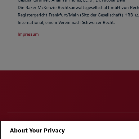
Geschäftsführer: Anahita Thoms, LL.M., Dr. Nicolai Behr
Die Baker McKenzie Rechtsanwaltsgesellschaft mbH von Rech
Registergericht Frankfurt/Main (Sitz der Gesellschaft) HRB 12
International, einem Verein nach Schweizer Recht.
Impressum
Disclaimers
Privacy & Cookies Statement
Cooki
About Your Privacy