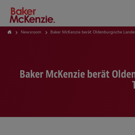
How Can We Help?
Newsroom
Baker McKenzie berät Oldenburgische Landes
Baker McKenzie berät Olden