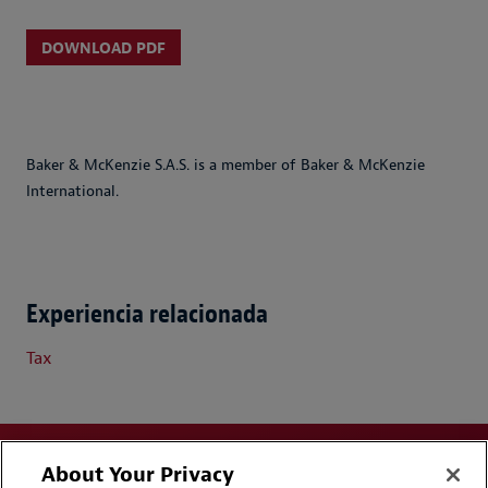
DOWNLOAD PDF
Baker & McKenzie S.A.S. is a member of Baker & McKenzie
International.
Experiencia relacionada
Tax
About Your Privacy