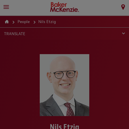
People
Nils Etzig
TRANSLATE
Nils Etzig